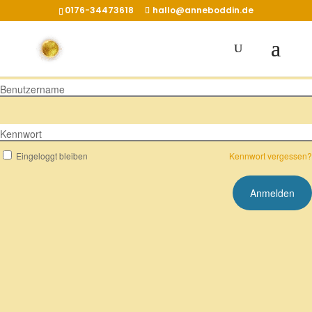
0176-34473618
hallo@anneboddin.de
Benutzername
Kennwort
Eingeloggt bleiben
Kennwort vergessen?