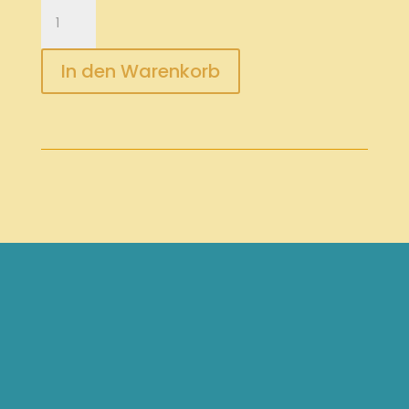
Prozessbegleitung
10er
(1200,-
In den Warenkorb
€):
Dein
erster
Termin
Menge