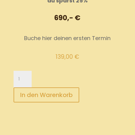
du sparst 25%
690,- €
Buche hier deinen ersten Termin
139,00
€
Prozessbegleitung
5er
(690,-
In den Warenkorb
€):
Dein
erster
Termin