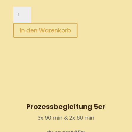
Prozessbegleitung
3er
(450,-
In den Warenkorb
€):
Dein
erster
Termin
Menge
Prozessbegleitung 5er
3x 90 min & 2x 60 min