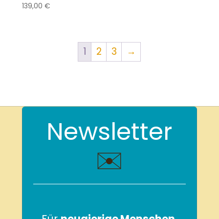
139,00
€
1
2
3
→
Newsletter
✉️
Für
neugierige Menschen
,