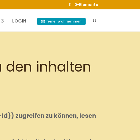
0-Elemente
LOGIN
✉️ feiner wahrnehmen
u den inhalten
-Id))
zugreifen zu können, lesen