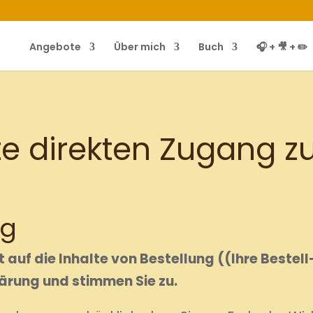
Angebote
Über mich
Buch
🎧 + 🎥 + ✏️
e direkten Zugang z
ng
t auf die Inhalte von Bestellung
((Ihre Bestell
lärung und stimmen Sie zu.