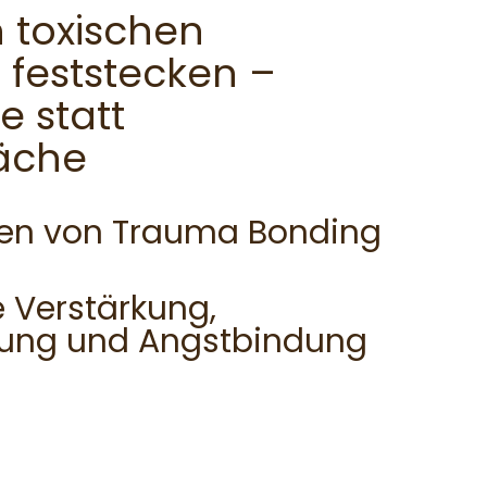
 toxischen
feststecken –
e statt
äche
en von Trauma Bonding
e Verstärkung,
bung und Angstbindung