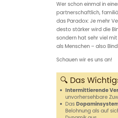
Wer schon einmal in eine
partnerschaftlich, familiä
das Paradox: Je mehr Ver
desto stärker wird die Bi
sondern hat sehr viel mit
als Menschen – also Bind
Schauen wir es uns an!
🔍 Das Wichtig
Intermittierende Ve
unvorhersehbare Zuw
Das
Dopaminsyste
Belohnung als auf si
Dynamik aus