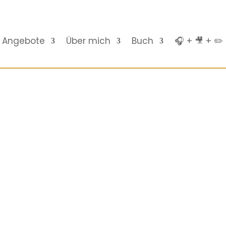
Angebote
Über mich
Buch
🎧 + 🎥 + ✏️