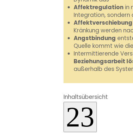
Affektregulation
in 
Integration, sondern 
Affektverschiebung
Kränkung werden nach
Angstbindung
entst
Quelle kommt wie di
Intermittierende Vers
Beziehungsarbeit lö
außerhalb des Syst
Inhaltsübersicht
2
3