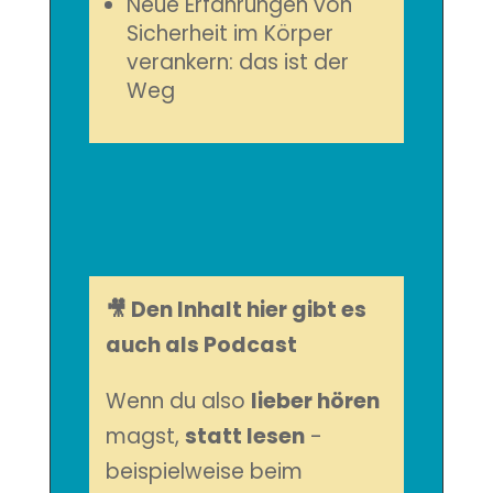
Neue Erfahrungen von
Sicherheit im Körper
verankern: das ist der
Weg
🎥 Den Inhalt hier gibt es
auch als Podcast
Wenn du also
lieber hören
magst,
statt lesen
-
beispielweise beim