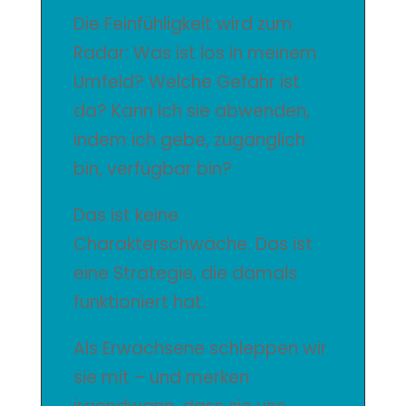
Die Feinfühligkeit wird zum
Radar: Was ist los in meinem
Umfeld? Welche Gefahr ist
da? Kann ich sie abwenden,
indem ich gebe, zugänglich
bin, verfügbar bin?
Das ist keine
Charakterschwäche. Das ist
eine Strategie, die damals
funktioniert hat.
Als Erwachsene schleppen wir
sie mit – und merken