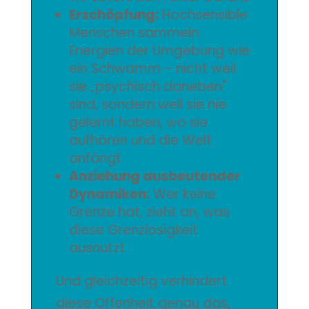
Erschöpfung:
Hochsensible
Menschen sammeln
Energien der Umgebung wie
ein Schwamm – nicht weil
sie „psychisch daneben"
sind, sondern weil sie nie
gelernt haben, wo sie
aufhören und die Welt
anfängt
Anziehung ausbeutender
Dynamiken:
Wer keine
Grenze hat, zieht an, was
diese Grenzlosigkeit
ausnutzt
Und gleichzeitig verhindert
diese Offenheit genau das,