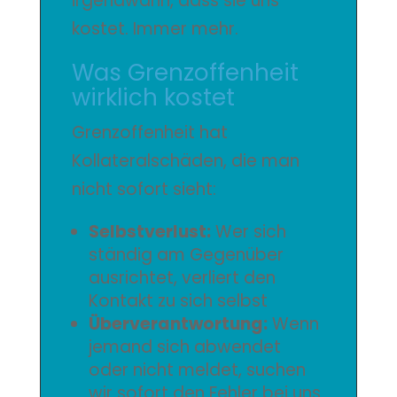
irgendwann, dass sie uns
kostet. Immer mehr.
Was Grenzoffenheit
wirklich kostet
Grenzoffenheit hat
Kollateralschäden, die man
nicht sofort sieht:
Selbstverlust:
Wer sich
ständig am Gegenüber
ausrichtet, verliert den
Kontakt zu sich selbst
Überverantwortung:
Wenn
jemand sich abwendet
oder nicht meldet, suchen
wir sofort den Fehler bei uns