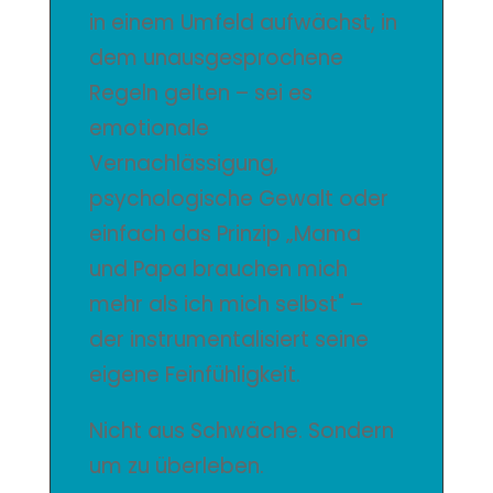
in einem Umfeld aufwächst, in
dem unausgesprochene
Regeln gelten – sei es
emotionale
Vernachlässigung,
psychologische Gewalt oder
einfach das Prinzip „Mama
und Papa brauchen mich
mehr als ich mich selbst" –
der instrumentalisiert seine
eigene Feinfühligkeit.
Nicht aus Schwäche. Sondern
um zu überleben.