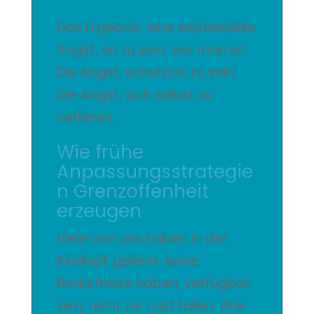
Das Ergebnis: eine existenzielle
Angst, so zu sein, wie man ist.
Die Angst, schutzlos zu sein.
Die Angst, sich selbst zu
verlieren.
Wie frühe
Anpassungsstrategie
n Grenzoffenheit
erzeugen
Viele von uns haben in der
Kindheit gelernt: keine
Bedürfnisse haben, verfügbar
sein, nicht zur Last fallen. Wer