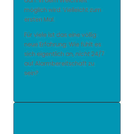
darf. In dem Weichheit
möglich wird. Vielleicht zum
ersten Mal.
Für viele ist das eine völlig
neue Erfahrung: Wie fühlt es
sich eigentlich an,
nicht
24/7
auf Alarmbereitschaft zu
sein?