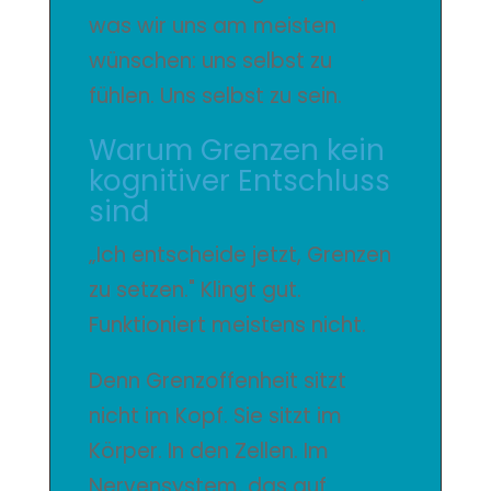
was wir uns am meisten
wünschen: uns selbst zu
fühlen. Uns selbst zu sein.
Warum Grenzen kein
kognitiver Entschluss
sind
„Ich entscheide jetzt, Grenzen
zu setzen." Klingt gut.
Funktioniert meistens nicht.
Denn Grenzoffenheit sitzt
nicht im Kopf. Sie sitzt im
Körper. In den Zellen. Im
Nervensystem, das auf