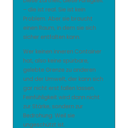
Diese Zartheit, diese Fühligkeit
– die ist real. Sie ist kein
Problem. Aber sie braucht
einen Raum, in dem sie sich
sicher entfalten kann.
Wer keinen inneren Container
hat, also keine spürbare,
gelebte Grenze zu anderen
und der Umwelt, der kann sich
gar nicht erst fallen lassen.
Feinfühligkeit wird dann nicht
zur Stärke, sondern zur
Bedrohung. Weil sie
ungeschützt ist.