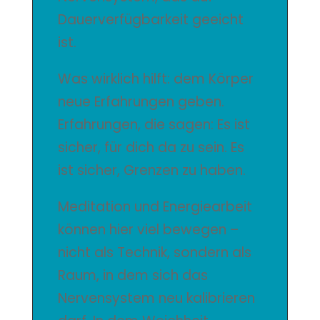
Dauerverfügbarkeit geeicht
ist.
Was wirklich hilft: dem Körper
neue Erfahrungen geben.
Erfahrungen, die sagen: Es ist
sicher, für dich da zu sein. Es
ist sicher, Grenzen zu haben.
Meditation und Energiearbeit
können hier viel bewegen –
nicht als Technik, sondern als
Raum, in dem sich das
Nervensystem neu kalibrieren