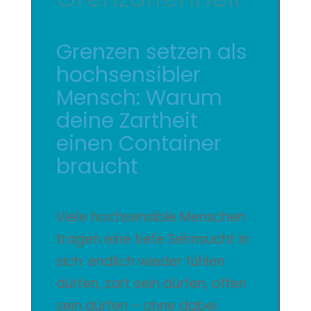
Grenzen setzen als
hochsensibler
Mensch: Warum
deine Zartheit
einen Container
braucht
Viele hochsensible Menschen
tragen eine tiefe Sehnsucht in
sich: endlich wieder fühlen
dürfen, zart sein dürfen, offen
sein dürfen – ohne dabei