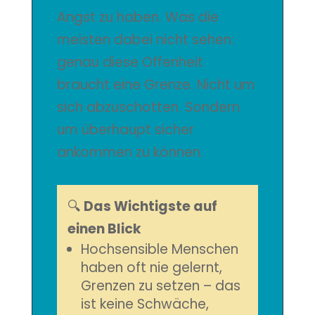
Angst zu haben. Was die
meisten dabei nicht sehen:
genau diese Offenheit
braucht eine Grenze. Nicht um
sich abzuschotten. Sondern
um überhaupt sicher
ankommen zu können.
🔍
Das Wichtigste auf
einen Blick
Hochsensible Menschen
haben oft nie gelernt,
Grenzen zu setzen – das
ist keine Schwäche,