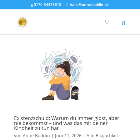
0176-34473618
hallo@anneboddin.de
Existenzschuld: Warum du immer gibst, aber
nie bekommst – und was das mit deiner
Kindheit zu tun hat
von
Anne Boddin
|
Juni 11, 2026
|
Alle Blogartikel
,