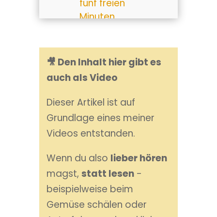
fünf freien
Minuten
passieren kann
4. Das 10-
Meter-Brett –
🎥 Den Inhalt hier gibt es
und warum wir
auch als Video
immer wieder
runtersteigen
Dieser Artikel ist auf
5. Was
Grundlage eines meiner
passiert, wenn
Videos entstanden.
wir trotzdem
hinschauen
Wenn du also
lieber hören
6. Erleichterung
magst,
statt lesen
-
als
beispielweise beim
Körpererfahrung
Gemüse schälen oder
Fazit